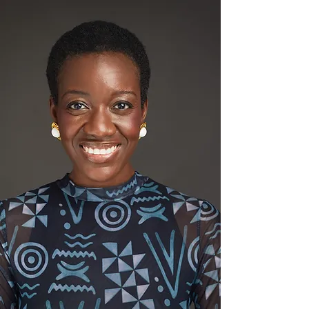
Nana
amoako
anin